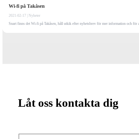
Wi-fi på Takåsen
2021-02-17 | Nyheter
Snart finns det Wi-fi på Takåsen, håll utkik efter nyhetsbrev för mer information och för a
Låt oss kontakta dig