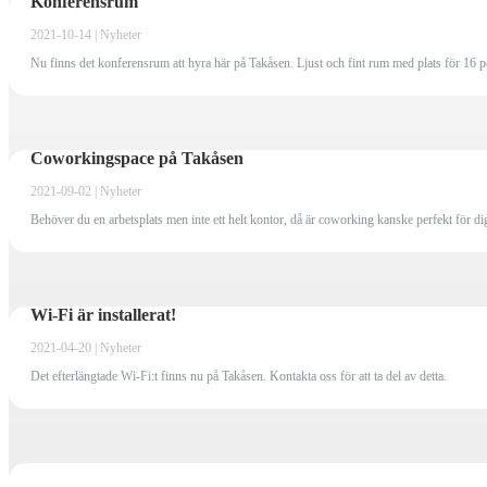
Konferensrum
2021-10-14 | Nyheter
Nu finns det konferensrum att hyra här på Takåsen. Ljust och fint rum med plats för 16 
Coworkingspace på Takåsen
2021-09-02 | Nyheter
Behöver du en arbetsplats men inte ett helt kontor, då är coworking kanske perfekt för d
Wi-Fi är installerat!
2021-04-20 | Nyheter
Det efterlängtade Wi-Fi:t finns nu på Takåsen. Kontakta oss för att ta del av detta.