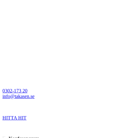
Här kan du läsa om förbättringar, event, och annat som händer på Tak
Kontakta oss
Anja Rahi
0302-173 20
info@takasen.se
Göteborgsvägen 3
443 30 Lerum
HITTA HIT