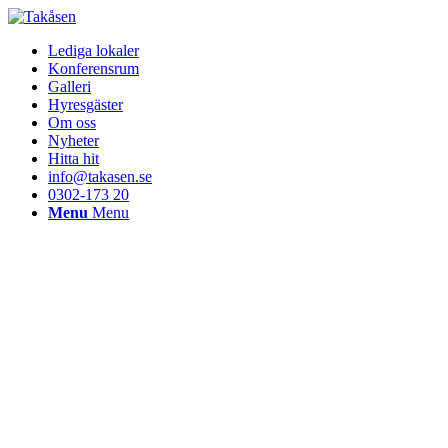
Lediga lokaler
Konferensrum
Galleri
Hyresgäster
Om oss
Nyheter
Hitta hit
info@takasen.se
0302-173 20
Menu
Menu
NYHE