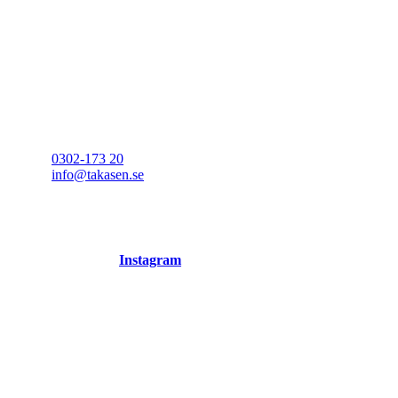
Kontakta oss
Anja Rahi
0302-173 20
info@takasen.se
Göteborgsvägen 3
443 30 Lerum
Följ oss på
Instagram
Felanmälan – Maila oss